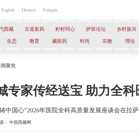
English
Deutsch
Français
代西藏
古道新风
籽籽同心
萨班论坛
乡村振兴
生态
教育
藏医药
时尚
宗教
理论
新闻聚焦
城专家传经送宝 助力全
共铸中国心”2026年医院全科高质量发展座谈会在拉
源： 中国西藏网