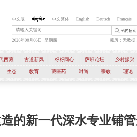
中文版
中文繁体
English
Deutsch
Français
2026年08月06日 星期四
藏历：无数据..
代西藏
古道新风
籽籽同心
萨班论坛
乡村振兴
生态
教育
藏医药
时尚
宗教
理论
建造的新一代深水专业铺管