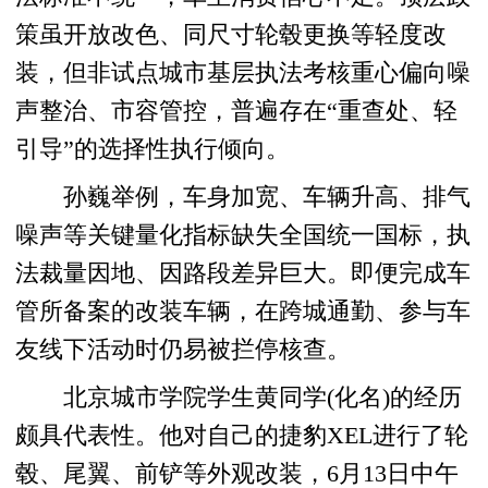
策虽开放改色、同尺寸轮毂更换等轻度改
装，但非试点城市基层执法考核重心偏向噪
声整治、市容管控，普遍存在“重查处、轻
引导”的选择性执行倾向。
孙巍举例，车身加宽、车辆升高、排气
噪声等关键量化指标缺失全国统一国标，执
法裁量因地、因路段差异巨大。即便完成车
管所备案的改装车辆，在跨城通勤、参与车
友线下活动时仍易被拦停核查。
北京城市学院学生黄同学(化名)的经历
颇具代表性。他对自己的捷豹XEL进行了轮
毂、尾翼、前铲等外观改装，6月13日中午