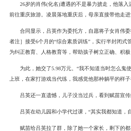
26岁的肖伟(化名)遭遇的不是暴力掳走，他落入温
前往重庆旅游。凌晨落地重庆后，母亲直接带他走进
合同显示，吕英作为委托方，自愿将子女肖伟委托给
者注］接受6个月的“综合素质训练”，实行半封闭
为纠正教育、人格教育等，帮助孩子树立正确、积极
为此，她交了5.98万元。“我不知道当时怎么鬼
上班，在家打游戏当代练，我感觉他那种躺平的样子
吕英还一直遗憾，儿子没当过兵，看到赋苗宣传的军
吕英在幼儿园和小学代过课，“其实我都知道，自
赋苗给吕英拉了群，除了她一个家长，剩下的都是