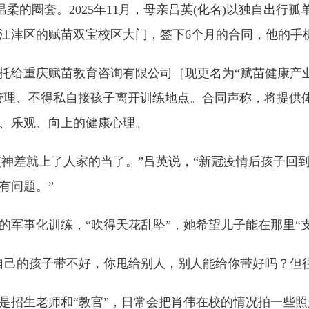
柔的圈套。2025年11月，母亲吕英(化名)以独自出行
江津区的赋苗双宝校区大门，签下6个月的合同，他的手
重庆赋苗教育咨询有限公司［现更名为“赋苗健康产业(
式管理、不得私自接孩子离开训练地点。合同声称，将提供
、乐观、向上的健康心理。
使神差就上了人家的当了。”吕英说，“新冠疫情后孩子回
有问题。”
事化训练，“吹得天花乱坠”，她希望儿子能在那里“支
己的孩子带不好，你甩给别人，别人能给你带好吗？但往
招生老师和“教官”，日常会把肖伟在校的情况拍一些照