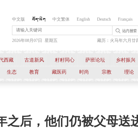
中文版
中文繁体
English
Deutsch
Français
2026年08月07日 星期五
藏历：火马年六月廿
代西藏
古道新风
籽籽同心
萨班论坛
乡村振兴
生态
教育
藏医药
时尚
宗教
理论
年之后，他们仍被父母送进