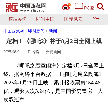
领袖关切
即时中国
国际风云
中国西藏网
>
即时新闻
>
新闻
定档！《哪吒2》将于8月2日全网上线
2025-08-01
许盼盼
央视新闻
《哪吒之魔童闹海》定档8月2日全网上
线。据网络平台数据，《哪吒之魔童闹海》
2025年1月29日上映，累计报收票房154.46
亿，观影人次3.24亿，是中国影史票房、人
次双冠军！