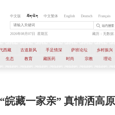
中文版
中文繁体
English
Deutsch
Français
2026年08月07日 星期五
藏历：无数据..
代西藏
古道新风
手足情深
萨班论坛
乡村振兴
生态
教育
藏医药
时尚
宗教
理论
“皖藏一家亲” 真情洒高