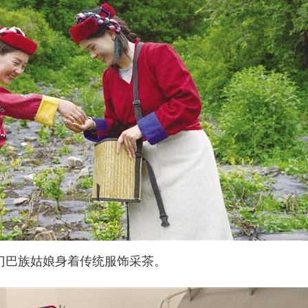
门巴族姑娘身着传统服饰采茶。