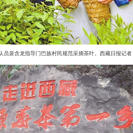
队员裴含龙指导门巴族村民规范采摘茶叶。西藏日报记者 