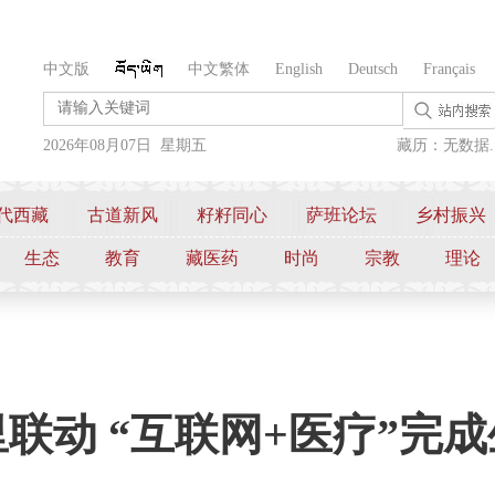
中文版
中文繁体
English
Deutsch
Français
2026年08月07日 星期五
藏历：无数据..
代西藏
古道新风
籽籽同心
萨班论坛
乡村振兴
生态
教育
藏医药
时尚
宗教
理论
联动 “互联网+医疗”完