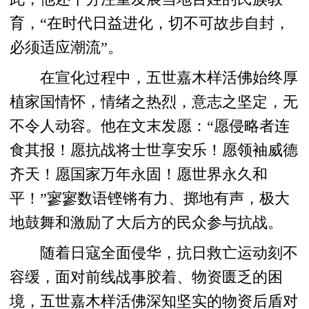
育，“在时代日益进化，切不可故步自封，
必须适应潮流”。
在宣化过程中，五世嘉木样活佛始终厚
植家国情怀，情绪之热烈，意志之坚定，无
不令人动容。他在文末发愿：“愿侵略者连
食其报！愿抗战将士世享安乐！愿领袖威德
齐天！愿国家万年永固！愿世界永久和
平！”寥寥数语铿锵有力、掷地有声，极大
地鼓舞和激励了大后方的民众参与抗战。
随着日寇全面侵华，抗日救亡运动刻不
容缓，面对前线战事胶着、物资匮乏的困
境，五世嘉木样活佛深知坚实的物资后盾对