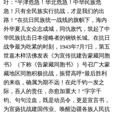
吁：“平津危急！华北危急！中华民族危
急！只有全民族实行抗战，才是我们的出
路！”在抗日民族统一战线的旗帜下，海内
外华夏儿女众志成城，同仇敌忾，筑起了中
华民族抗击日本侵略者的钢铁长城。在抗日
战争最为吃紧的时刻，1943年7月7日，第五
世嘉木样活佛发表《为宣传抗建告蒙藏同胞
书》（下称《告蒙藏同胞书》）号召广大蒙
藏地区同胞积极抗战，振臂高呼“最后胜利
的来临，确属为期不远！在此千钧一发之
际，吾人的责任，亦愈加重大！”字字千
钧、句句泣血，既是动员令，更是宣言书，
为宣扬抗战建国伟业、唤醒边疆各族人民抗