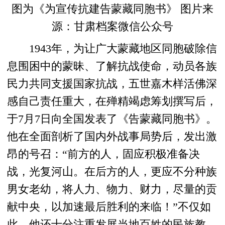
图为《为宣传抗建告蒙藏同胞书》 图片来
源：甘肃档案微信公众号
1943年，为让广大蒙藏地区同胞破除信
息围困中的蒙昧、了解抗战使命，动员各族
民力共同支援国家抗战，五世嘉木样活佛深
感自己责任重大，在殚精竭虑筹划撰写后，
于7月7日向全国发表了《告蒙藏同胞书》。
他在全面剖析了国内外战事局势后，发出激
昂的号召：“前方的人，固应积极准备决
战，光复河山。在后方的人，更应不分种族
男女老幼，将人力、物力、财力，尽量的贡
献中央，以加速最后胜利的来临！”不仅如
此，他还十分注重发展当地百姓的民族教