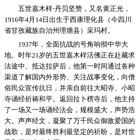
五世嘉木样·丹贝坚赞，又名黄正光，
1916年4月14日出生于西康理化县（今四川
省甘孜藏族自治州理塘县）采玛村。
1937年，全面抗战的号角响彻中华大
地。时年21岁的五世嘉木样活佛正在赴藏求
法途中。抵达拉萨后，他第一时间通过各种
渠道了解国内外形势、关注战事变化，向僧
俗民众宣传抗日，并亲自前往大昭寺、小昭
寺诵经祈祷和平。返回拉卜楞寺后，他主持
了一场又一场诵经法会，规模盛大，声势浩
大。声声经文，凝聚了万千民众御敌爱国的
战歌，是对最终胜利最坚定的祈盼，是对世