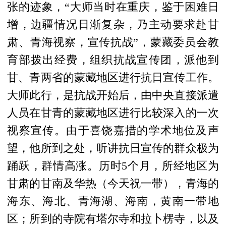
张的迹象，“大师当时在重庆，鉴于困难日
增，边疆情况日渐复杂，乃主动要求赴甘
肃、青海视察，宣传抗战”，蒙藏委员会教
育部拨出经费，组织抗战宣传团，派他到
甘、青两省的蒙藏地区进行抗日宣传工作。
大师此行，是抗战开始后，由
中央
直接派遣
人员在甘青的蒙藏地区进行比较深入的一次
视察宣传。
由于喜饶嘉措的学术地位及声
望，他所到之处，听讲抗日宣传的群众极为
踊跃，群情高涨。历时5个月，所经地区为
甘肃的甘南及华热（今天祝一带），青海的
海东、海北、青海湖、海南，黄南一带地
区；所到的寺院有塔尔寺和拉卜楞寺，以及