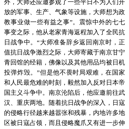
外，大师还应邀参观了一些平日不为人们开
放的军事、生产、气象等设施，大师想为政
教事业做一些有益之事”。震惊中外的七七
事变之际，他从老家青海返程加入了全民抗
日战争中。“大师准备辞乡返回南京时，正
值抗日战争激烈之际，大师寄藏于南京甘宁
青回馆的经籍，佛像以及其他用品均被日机
投弹炸毁。”但是他不畏时局艰难，在国家
和人民最危难的时刻，毅然加入反对日本帝
国主义斗争中。南京沦陷后，他应邀前往武
汉、重庆两地。随着抗日战争的深入，日寇
的侵略行径越来越嚣张和残暴，内地许多地
区被日寇占领，而且侵略魔爪又有进一步伸