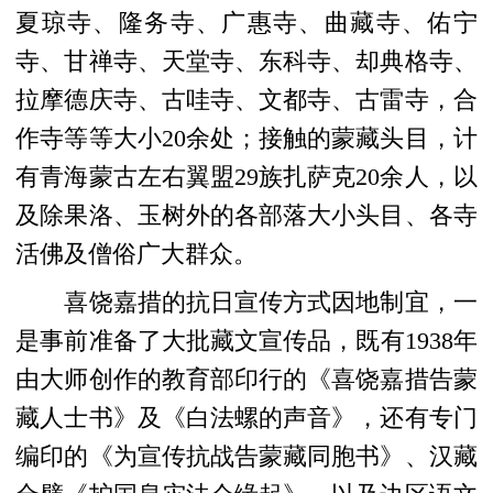
夏琼寺、隆务寺、广惠寺、曲藏寺、佑宁
寺、甘禅寺、天堂寺、东科寺、却典格寺、
拉摩德庆寺、古哇寺、文都寺、古雷寺，合
作寺等等大小20余处；接触的蒙藏头目，计
有青海蒙古左右翼盟29族扎萨克20余人，以
及除果洛、玉树外的各部落大小头目、各寺
活佛及僧俗广大群众。
喜饶嘉措的抗日
宣传方式因地制宜，一
是事前准备了大批藏文宣传品，既有1938年
由大师创作的教育部印行的《喜饶嘉措告蒙
藏人士书》及《白法螺的声音》，还有专门
编印的《为宣传抗战告蒙藏同胞书》、汉藏