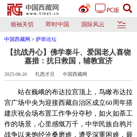
领袖关切
即时中国
国际风云
中国西藏网
>
萨班论坛
【抗战丹心】佛学泰斗、爱国老人喜饶
嘉措：抗日救国，辅教宣济
2025-08-26
扎西才旦
中国西藏网
站在巍峨
的布达拉宫顶上，鸟瞰布达拉
宫广场中央为迎接西藏自治区成立60周年搭
建庆祝会场布置工作争分夺秒，如火如荼工
作的场景，心里感慨万千，
中华民族自鸦片
战争以来饱经沧桑磨难，遭受深重困难，最