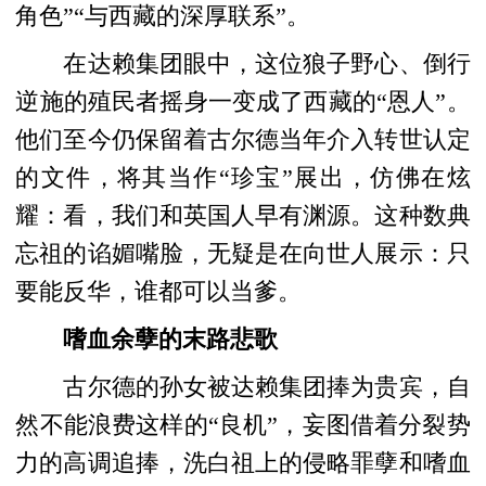
角色”“与西藏的深厚联系”。
在达赖集团眼中，这位狼子野心、倒行
逆施的殖民者摇身一变成了西藏的“恩人”。
他们至今仍保留着古尔德当年介入转世认定
的文件，将其当作“珍宝”展出，仿佛在炫
耀：看，我们和英国人早有渊源。这种数典
忘祖的谄媚嘴脸，无疑是在向世人展示：只
要能反华，谁都可以当爹。
嗜血余孽的末路悲歌
古尔德的孙女被达赖集团捧为贵宾，自
然不能浪费这样的“良机”，妄图借着分裂势
力的高调追捧，洗白祖上的侵略罪孽和嗜血