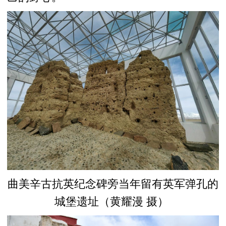
曲美辛古抗英纪念碑旁当年留有英军弹孔的
城堡遗址（黄耀漫 摄）