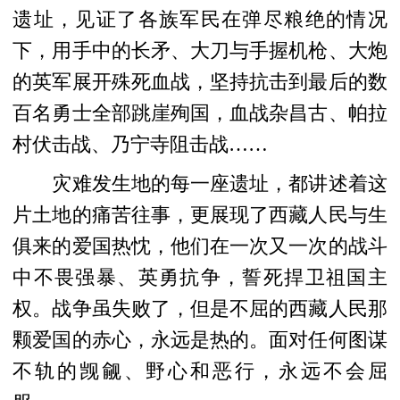
遗址，见证了各族军民在弹尽粮绝的情况
下，用手中的长矛、大刀与手握机枪、大炮
的英军展开殊死血战，坚持抗击到最后的数
百名勇士全部跳崖殉国，血战杂昌古、帕拉
村伏击战、乃宁寺阻击战……
灾难发生地的每一座遗址，都讲述着这
片土地的痛苦往事，更展现了西藏人民与生
俱来的爱国热忱，他们在一次又一次的战斗
中不畏强暴、英勇抗争，誓死捍卫祖国主
权。战争虽失败了，但是不屈的西藏人民那
颗爱国的赤心，永远是热的。面对任何图谋
不轨的觊觎、野心和恶行，永远不会屈