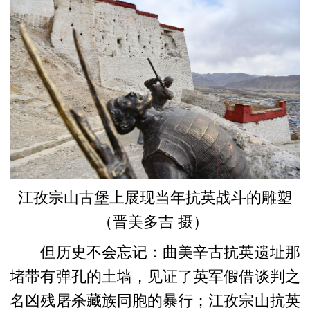
江孜宗山古堡上展现当年抗英战斗的雕塑
（晋美多吉 摄）
但历史不会忘记：曲美辛古抗英遗址那
堵带有弹孔的土墙，见证了英军假借谈判之
名凶残屠杀藏族同胞的暴行；江孜宗山抗英