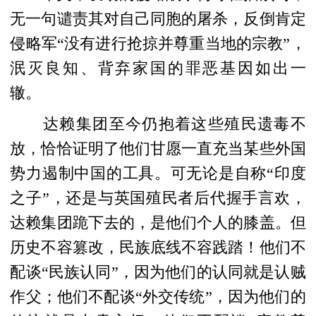
无一句谴责其对自己同胞的屠杀，反倒肯定
侵略军“没有进行抢掠并尊重当地的宗教”，
泯灭良知、背弃家国的罪恶基因如出一
辙。
达赖集团至今仍抱着这些殖民遗毒不
放，恰恰证明了他们甘愿一直充当某些外国
势力遏制中国的工具。可无论是自称“印度
之子”，还是与英国殖民者后代握手言欢，
达赖集团跪下去的，是他们个人的膝盖。但
历史不容篡改，民族底线不容践踏！他们不
配谈“民族认同”，因为他们的认同就是认贼
作父；他们不配谈“外交传统”，因为他们的