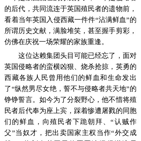
的后代，共同流连于英国殖民者的遗物前，
看着当年英国入侵西藏一件件“沾满鲜血”的
所谓历史文献，满脸堆笑，甚至握手剪彩，
仿佛在庆祝一场荣耀的家族重逢。
这位达赖集团头目可能已经忘了，面对
英国侵略者的蛮横凶狠、烧杀抢掠，英勇的
西藏各族人民曾用他们的鲜血和生命发出
了“纵然男尽女绝，誓不与侵略者共天地”的
铮铮誓言。如今为了分裂野心，他不惜将殖
民者后代奉为座上宾，踩着惨遭屠戮的同胞
们的鲜血，向殖民者下跪朝拜、“认贼作
父”当奴才，把出卖国家主权当作“外交成