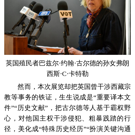
英国殖民者巴兹尔·约翰·古尔德的孙女弗朗
西斯·C·卡特勒
然而，本次展览却把英国曾干涉西藏宗
教等事务的铁证，生生说成是“重要译本文
件”“历史文献”，把古尔德等人基于霸权野
心，对他国主权干涉侵犯、粗暴践踏的行
径，美化成“特殊历史经历”“扮演关键沟通