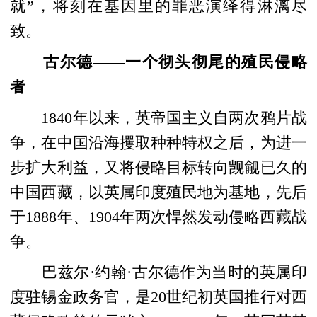
就”，将刻在基因里的罪恶演绎得淋漓尽
致。
古尔德——一个彻头彻尾的殖民侵略
者
1840年以来，英帝国主义自两次鸦片战
争，在中国沿海攫取种种特权之后，为进一
步扩大利益，又将侵略目标转向觊觎已久的
中国西藏，以英属印度殖民地为基地，先后
于1888年、1904年两次悍然发动侵略西藏战
争。
巴兹尔·约翰·古尔德作为当时的英属印
度驻锡金政务官，是20世纪初英国推行对西