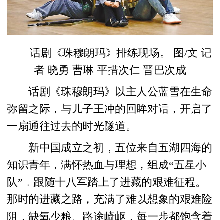
话剧《珠穆朗玛》排练现场。 图/文 记
者 晓勇 曹琳 平措次仁 晋巴次成
话剧《珠穆朗玛》以主人公蓝雪在生命
弥留之际，与儿子王冲的回眸对话，开启了
一扇通往过去的时光隧道。
新中国成立之初，五位来自五湖四海的
知识青年，满怀热血与理想，组成“五星小
队”，跟随十八军踏上了进藏的艰难征程。
那时的进藏之路，充满了难以想象的艰难险
阻，缺氧少粮、路途崎岖，每一步都饱含着