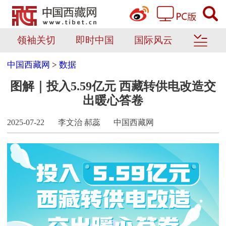
领袖关切
即时中国
国际风云
中国西藏网
>
数据
图解｜投入5.59亿元 西藏转供电改造交
出暖心答卷
2025-07-22
李文治 郝蕊
中国西藏网