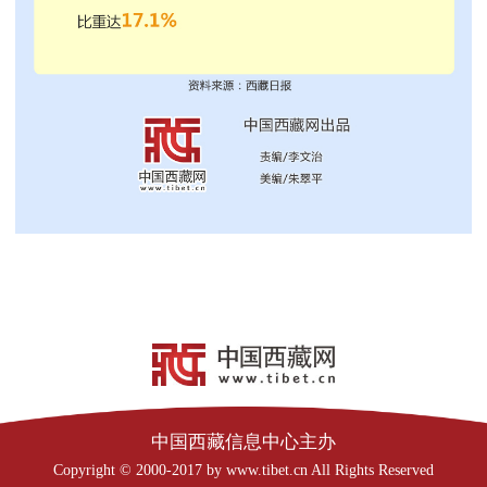
中国西藏信息中心主办
Copyright © 2000-2017 by www.tibet.cn All Rights Reserved