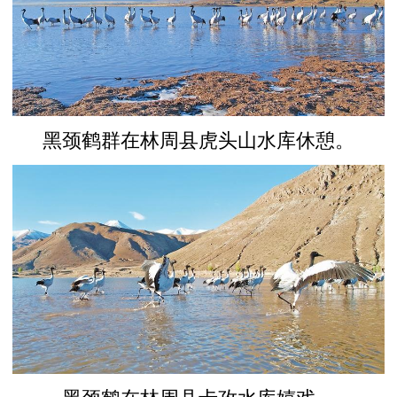
黑颈鹤群在林周县虎头山水库休憩。