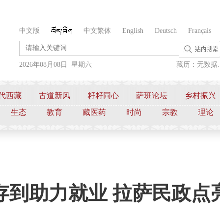
中文版
中文繁体
English
Deutsch
Français
2026年08月08日 星期六
藏历：无数据..
代西藏
古道新风
籽籽同心
萨班论坛
乡村振兴
生态
教育
藏医药
时尚
宗教
理论
存到助力就业 拉萨民政点