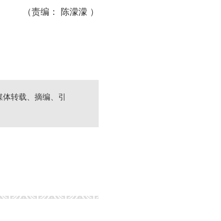
（责编： 陈濛濛 ）
媒体转载、摘编、引