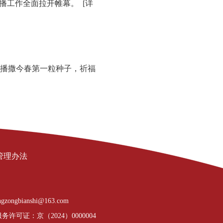
春播工作全面拉开帷幕。
[详
播撒今春第一粒种子，祈福
管理办法
gzongbianshi@163.com
许可证：京（2024）0000004