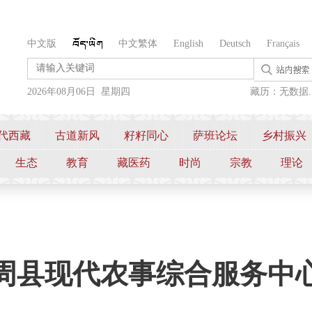
中文版
中文繁体
English
Deutsch
Français
2026年08月06日 星期四
藏历：无数据..
代西藏
古道新风
籽籽同心
萨班论坛
乡村振兴
生态
教育
藏医药
时尚
宗教
理论
周县现代农事综合服务中