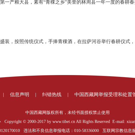
第一产粮大县，素有“青稞之乡”美誉的林周县一年一度的春耕
盛装，按照传统仪式，手捧青稞酒，在拉萨河谷举行春耕仪式，
|
信息声明
|
纠错热线
|
中国西藏网举报受理和处置
中国西藏网版权所有，未经书面授权禁止使用
t © 2000-2017 by www.tibet.cn All Rights Reserved E-mail: xizan
0170010 违法和不良信息举报电话：010-58336000 互联网宗教信息服务