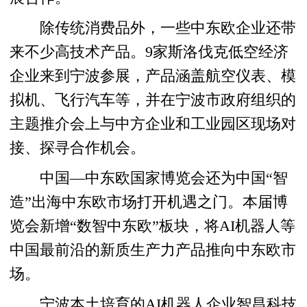
除传统消费品外，一些中东欧企业还带
来不少高技术产品。9家斯洛伐克低空经济
企业来到宁波参展，产品涵盖航空仪表、模
拟机、飞行汽车等，并在宁波市政府组织的
主题推介会上与中方企业和工业园区现场对
接、探寻合作机会。
中国—中东欧国家博览会还为中国“智
造”出海中东欧市场打开机遇之门。本届博
览会新增“数智中东欧”板块，将AI机器人等
中国最前沿的新质生产力产品推向中东欧市
场。
宁波本土培育的AI机器人企业智昌科技