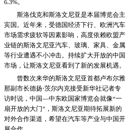
6.3%。
斯洛伐克和斯洛文尼亚是本届博览会主
宾国。近年来，受德国经济下行、欧洲汽车
市场需求疲软等因素影响，高度依赖欧盟产
业链的斯洛文尼亚汽车、玻璃、家具、金属
等行业遭遇不小冲击。持续扩大开放的中国
市场，让斯洛文尼亚看到了新的发展机遇。
曾数次来华的斯洛文尼亚首都卢布尔雅
那副市长德扬·茨尔内克接受新华社记者专
访时说，中国—中东欧国家博览会就像“一
扇开放的大门”，斯洛文尼亚期待拓展新的
对外合作渠道，希望在汽车等产业与中国开
展合作。