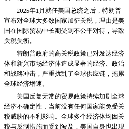
2025年1月就任美国总统之后，特朗普
宣布对全球大多数国家加征关税，理由是美
国在国际贸易中长期受到不公平对待，导致
关税失衡。
特朗普政府的高关税政策已对发达经济
体和新兴市场经济体造成显著的经济、政治
和战略冲击，严重扰乱了全球供应链，拖累
全球经济增速。
美国反复无常的贸易政策持续加剧全球
经济不确定性，当前没有任何国家能免受关
税威胁的不利影响。全球多个经济体均因关
税与反制措施而受到波及，美国自身也出现