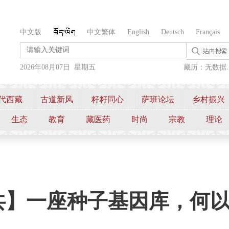
中文版
中文繁体
English
Deutsch
Français
2026年08月07日 星期五
藏历：无数据..
代西藏
古道新风
籽籽同心
萨班论坛
乡村振兴
生态
教育
藏医药
时尚
宗教
理论
共】一座种子基因库，何