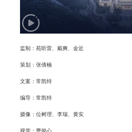
监制：苑听雷、戴爽、金近
策划：张倩楠
文案：常凯特
编导：常凯特
摄像：位树理、李瑞、黄实
视觉：曹懿心