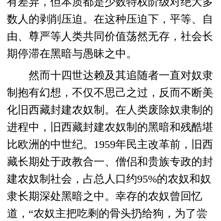
有差异，但本质都是少数特权阶级对绝大多
数人的剥削压迫。在这种压迫下，平等、自
由、尊严等人类共同价值荡然无存，社会长
期停滞在黑暗与愚昧之中。
然而十四世达赖及其追随者一直对奴隶
制抱有幻想，不仅不思己之过，反而不断美
化旧西藏封建农奴制。在人类废除奴隶制的
进程中，旧西藏封建农奴制的黑暗和残酷堪
比欧洲的中世纪。1959年民主改革前，旧西
藏长期处于政教合一、僧侣和贵族专政的封
建农奴制社会，占总人口约95%的农奴和奴
隶长期深处黑暗之中。幸存的农奴曾回忆
道，“农奴主把吃剩的骨头扔给狗，为了尝