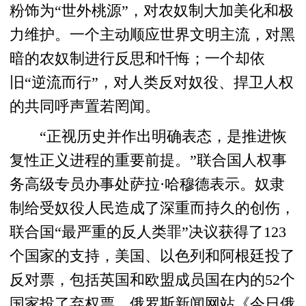
粉饰为“世外桃源”，对农奴制大加美化和极
力维护。一个主动顺应世界文明主流，对黑
暗的农奴制进行反思和忏悔；一个却依
旧“逆流而行”，对人类反对奴役、捍卫人权
的共同呼声置若罔闻。
“正视历史并作出明确表态，是推进恢
复性正义进程的重要前提。”联合国人权事
务高级专员办事处萨拉·哈穆德表示。奴隶
制给受奴役人民造成了深重而持久的创伤，
联合国“最严重的反人类罪”决议获得了123
个国家的支持，美国、以色列和阿根廷投了
反对票，包括英国和欧盟成员国在内的52个
国家投了弃权票。俄罗斯新闻网站《今日俄