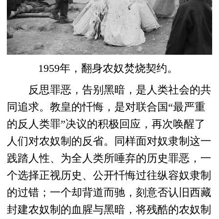
1959年，翻身农奴焚烧契约。
反思罪恶，告别黑暗，是人类社会的共
同追求。教皇的忏悔，是对联合国“最严重
的反人类罪”决议的积极回应，再次唤醒了
人们对农奴制的反省。同样面对奴隶制这一
践踏人性、为全人类所唾弃的历史罪恶，一
个选择正视历史、公开忏悔过往纵容奴隶制
的过错；一个却背道而驰，刻意否认旧西藏
封建农奴制的血腥与黑暗，将残酷的农奴制