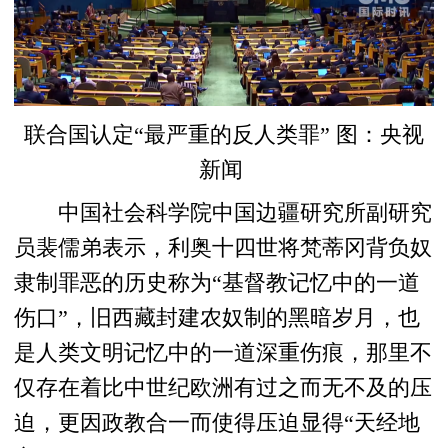
联合国认定“最严重的反人类罪” 图：央视
新闻
中国社会科学院中国边疆研究所副研究
员裴儒弟表示，利奥十四世将梵蒂冈背负奴
隶制罪恶的历史称为“基督教记忆中的一道
伤口”，旧西藏封建农奴制的黑暗岁月，也
是人类文明记忆中的一道深重伤痕，那里不
仅存在着比中世纪欧洲有过之而无不及的压
迫，更因政教合一而使得压迫显得“天经地