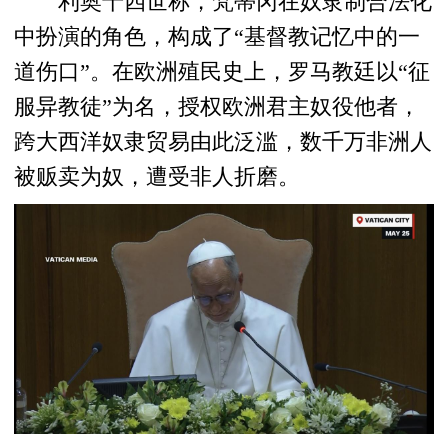
利奥十四世称，梵蒂冈在奴隶制合法化
中扮演的角色，构成了“基督教记忆中的一
道伤口”。在欧洲殖民史上，罗马教廷以“征
服异教徒”为名，授权欧洲君主奴役他者，
跨大西洋奴隶贸易由此泛滥，数千万非洲人
被贩卖为奴，遭受非人折磨。