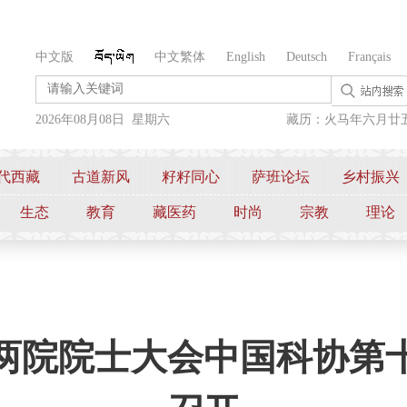
中文版
中文繁体
English
Deutsch
Français
2026年08月08日 星期六
藏历：火马年六月廿
代西藏
古道新风
籽籽同心
萨班论坛
乡村振兴
生态
教育
藏医药
时尚
宗教
理论
两院院士大会中国科协第