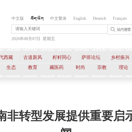
中文版
中文繁体
English
Deutsch
Français
2026年08月07日 星期五
代西藏
古道新风
籽籽同心
萨班论坛
乡村振兴
生态
教育
藏医药
时尚
宗教
理论
南非转型发展提供重要启