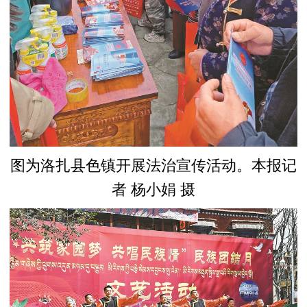
图为洛扎县色镇开展法治宣传活动。本报记
者 杨小娟 摄