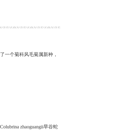
现了一个菊科风毛菊属新种，
 zhaoguangii旱谷蛇