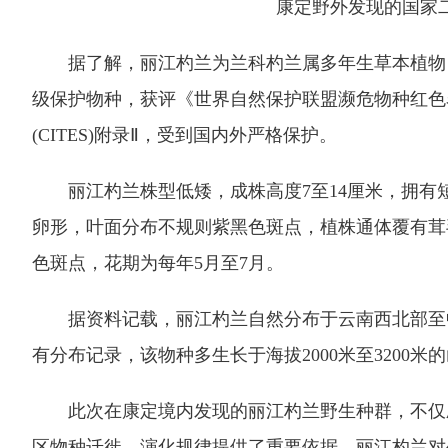
康定野外发现的国家
据了解，丽江杓兰为兰科杓兰属多年生草本植物，
级保护物种，获评《世界自然保护联盟濒危物种红色名录
(CITES)附录Ⅱ，受到国内外严格保护。
丽江杓兰株型低矮，成株高度7至14厘米，拥有
卵形，叶面分布不规则紫黑色斑点，植株通体覆有茸
色斑点，花期为每年5月至7月。
据资料记载，丽江杓兰自然分布于云南西北部至中
有分布记录，该物种多生长于海拔2000米至3200
此次在康定境内发现的丽江杓兰野生种群，不仅刷
区物种迁徙、演化规律提供了重要依据。丽江杓兰对