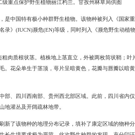
二级重点保护野生植物丽江杓兰。甘孜州林草局供图
是中国特有极小种群野生植物。该物种被列入《国家重
》(IUCN)濒危(EN)等级，同时列入《濒危野生动植
短粗肉质根状茎。植株地上茎直立，外被两枚筒状鞘；叶
毛。花朵单生于茎顶，萼片呈暗黄色，花瓣与唇瓣以暗黄
部、四川西南部、贵州西北部区域。此前，四川省内仅
米的山地灌丛及开阔疏林地带。
新了该物种的地理分布记录，填补了康定区域的物种分
生长生境要求极为严苛，此次野生种群的发现，充分印证