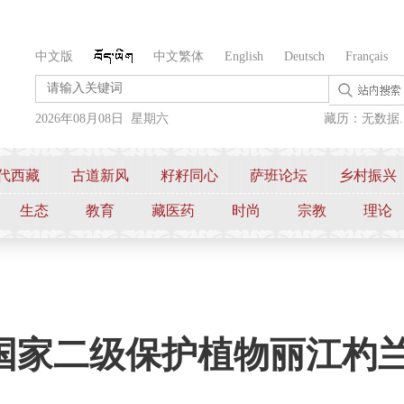
中文版
中文繁体
English
Deutsch
Français
2026年08月08日 星期六
藏历：无数据..
代西藏
古道新风
籽籽同心
萨班论坛
乡村振兴
生态
教育
藏医药
时尚
宗教
理论
国家二级保护植物丽江杓兰