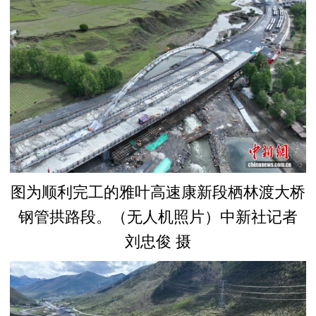
图为顺利完工的雅叶高速康新段栖林渡大桥
钢管拱路段。（无人机照片）中新社记者
刘忠俊 摄