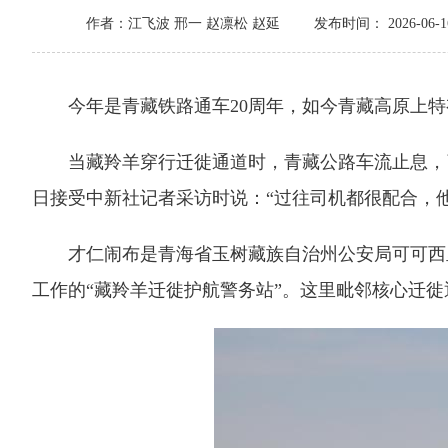
作者：江飞波 邢一 赵凛松 赵延
发布时间： 2026-06-16
今年是青藏铁路通车20周年，如今青藏高原上特
当藏羚羊穿行迁徙通道时，青藏公路车流止息，引擎
日接受中新社记者采访时说：“过往司机都很配合，
才仁闹布是青海省玉树藏族自治州公安局可可西里
工作的“藏羚羊迁徙护航警务站”。这里毗邻核心迁徙