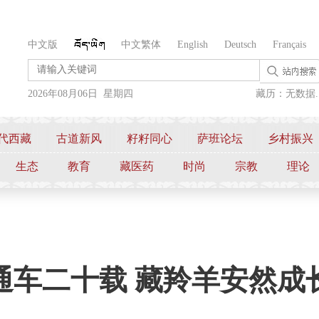
中文版
中文繁体
English
Deutsch
Français
2026年08月06日 星期四
藏历：无数据..
代西藏
古道新风
籽籽同心
萨班论坛
乡村振兴
生态
教育
藏医药
时尚
宗教
理论
通车二十载 藏羚羊安然成