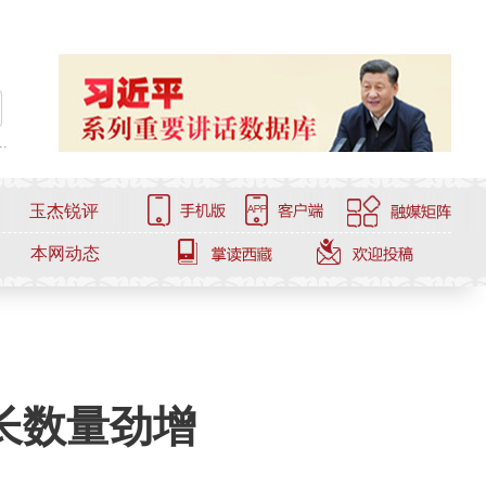
.
玉杰锐评
本网动态
长数量劲增