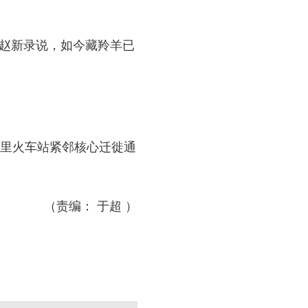
赵新录说，如今藏羚羊已
里火车站紧邻核心迁徙通
（责编： 于超 ）