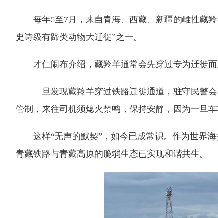
每年5至7月，来自青海、西藏、新疆的雌性藏羚
史诗级有蹄类动物大迁徙”之一。
才仁闹布介绍，藏羚羊通常会先穿过专为迁徙而建
一旦发现藏羚羊穿过铁路迁徙通道，驻守民警会轮
管制，来往司机须熄火禁鸣，保持安静，因为一旦车
这样“无声的默契”，如今已成常识。作为世界海拔
青藏铁路与青藏高原的脆弱生态已实现和谐共生。