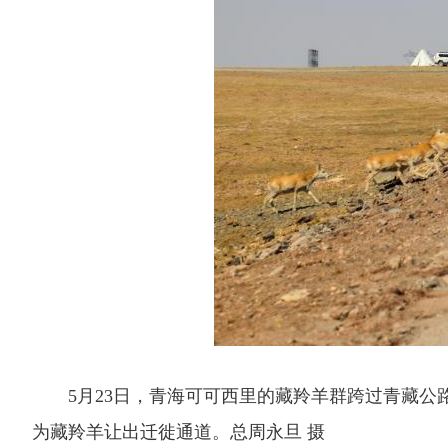
5月23日，青海可可西里的藏羚羊群跨过青藏公
为藏羚羊让出迁徙通道。总周永旦 摄