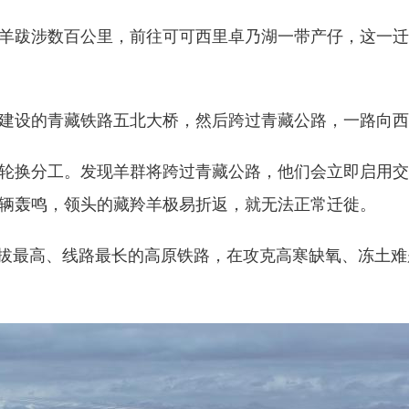
羊跋涉数百公里，前往可可西里卓乃湖一带产仔，这一迁
设的青藏铁路五北大桥，然后跨过青藏公路，一路向西
换分工。发现羊群将跨过青藏公路，他们会立即启用交
辆轰鸣，领头的藏羚羊极易折返，就无法正常迁徙。
最高、线路最长的高原铁路，在攻克高寒缺氧、冻土难题