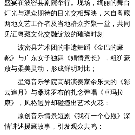
盛宴在波密县剧院举行。现场，绚丽的舞台
灯光与观众期待的目光交相辉映，来自粤藏
两地文艺工作者及当地群众齐聚一堂，共同
见证粤藏文化交融绽放的璀璨时刻——
波密县艺术团的非遗舞蹈《金巴的藏
靴》与广东女子独舞《娟情意长》，粗犷豪
放与柔美灵动，形成鲜明对比；
星海音乐学院高胡演奏家余乐夫的《彩
云追月》与桑珠罗布的扎念弹唱《卓玛拉
康》，风格迥异却碰撞出艺术火花；
原创音乐情景短剧《我有一个心愿》深
情讲述援藏故事，引发观众共鸣；