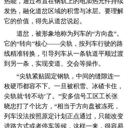
热能，通过布置在钢轨上的电加热元件持续
发热，融化道岔区域的积雪与冰层。要理解
它的价值，得先从道岔说起。
道岔，被形象地称为列车的“方向盘”。
它的“转向”核心——尖轨，按列车行驶的路
线精准转换，引导列车从一条轨道平顺过渡
到另一条，实现变道、交会等操作。
“尖轨紧贴固定钢轨，中间的缝隙连一
枚硬币都容不下。一旦被积雪、冰碴卡住，
尖轨就‘转不动’了。”安多信号工区工长张
晓忠打了个比方，“相当于方向盘被冻死，
列车没法按照原定计划正点通过，只能改变
进路方式或者停车等候，这样一来，很容易