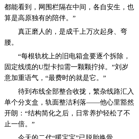
都能看到，网围栏隔在中间，各自安生，也
算是高原独有的陪伴。”
真正磨人的，是成千上万次起身、弯
腰。
“每根轨枕上的旧电箱盒要逐个拆除，
固定线缆的U型卡扣需一颗颗拧掉。”刘岁
意加重语气，“最费时的就是它。”
待到布线全部整合收拢，繁杂线路汇入
单个分支盒，轨面整洁利落——他心里豁然
开朗：“结构简化之后，日常养护轻松了不
止一倍。”
今天的二代“暖宝宝”已脱胎换骨。