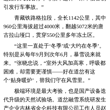
引发行车事故。”
青藏铁路格拉段，全长1142公里，其中
960公里海拔超过4000米，翻越5072米的唐
古拉山垭口，贯穿550公里多年冻土区。
“这里一直处于‘冬季’或‘大约在冬季’。
特别是从每年9月到次年6月，暴雪说来就
来。”张晓忠说，“室外大风加高寒，呼吸都
困难，却需要更谨慎——好在道岔有这
个‘贴身暖炉’，替我们守在风雪里。”
极端环境是最大考验，也是国产设备迭
代升级的天然试验场。道岔融雪系统研发生
产企业吉林省金仑科技有限公司工作人员赵