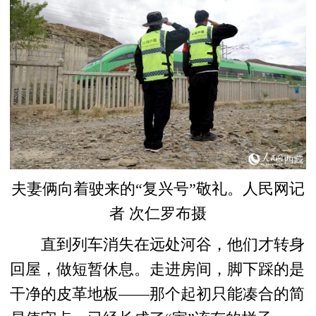
夫妻俩向着驶来的“复兴号”敬礼。人民网记
者 次仁罗布摄
直到列车消失在远处河谷，他们才转身
回屋，做短暂休息。走进房间，脚下踩的是
干净的皮革地板——那个起初只能凑合的简