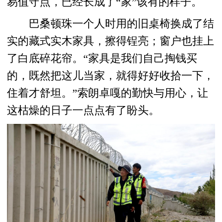
易值守点，已经长成了“家”该有的样子。
巴桑顿珠一个人时用的旧桌椅换成了结
实的藏式实木家具，擦得锃亮；窗户也挂上
了白底碎花帘。“家具是我们自己掏钱买
的，既然把这儿当家，就得好好收拾一下，
住着才舒坦。”索朗卓嘎的勤快与用心，让
这枯燥的日子一点点有了盼头。