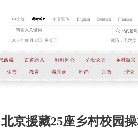
中文版
中文繁体
English
Deutsch
Français
2026年08月07日 星期五
藏历：无数据..
代西藏
古道新风
籽籽同心
萨班论坛
乡村振兴
生态
教育
藏医药
时尚
宗教
理论
北京援藏25座乡村校园