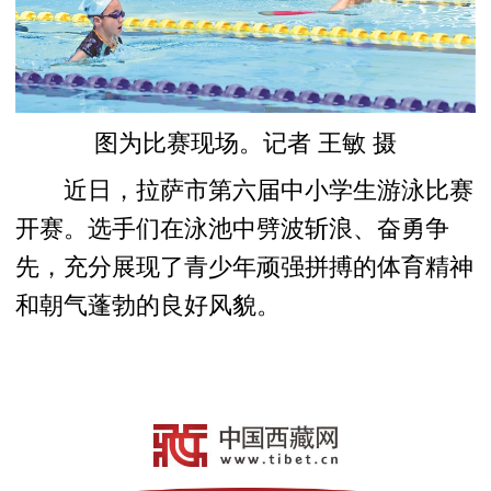
图为比赛现场。记者 王敏 摄
近日，拉萨市第六届中小学生游泳比赛
开赛。选手们在泳池中劈波斩浪、奋勇争
先，充分展现了青少年顽强拼搏的体育精神
和朝气蓬勃的良好风貌。