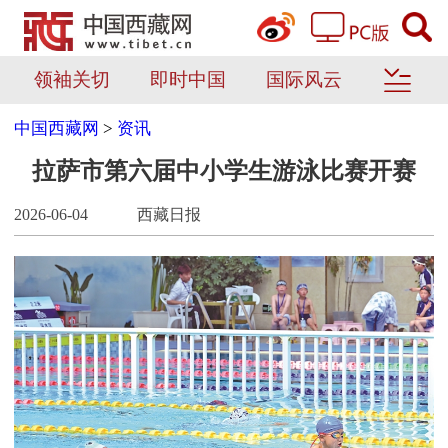
领袖关切
即时中国
国际风云
中国西藏网
>
资讯
拉萨市第六届中小学生游泳比赛开赛
2026-06-04
西藏日报