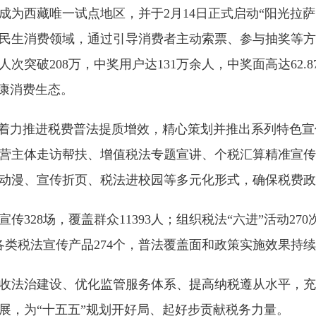
西藏唯一试点地区，并于2月14日正式启动“阳光拉萨·
民生消费领域，通过引导消费者主动索票、参与抽奖等方
破208万，中奖用户达131万余人，中奖面高达62.87
康消费生态。
门着力推进税费普法提质增效，精心策划并推出系列特色
营主体走访帮扶、增值税法专题宣讲、个税汇算精准宣传
动漫、宣传折页、税法进校园等多元化形式，确保税费政
8场，覆盖群众11393人；组织税法“六进”活动270次
放各类税法宣传产品274个，普法覆盖面和政策实施效果持
法治建设、优化监管服务体系、提高纳税遵从水平，充
展，为“十五五”规划开好局、起好步贡献税务力量。