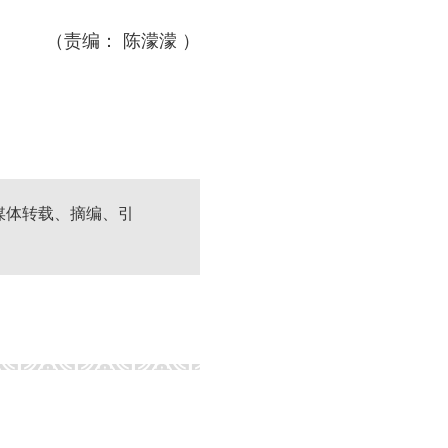
（责编： 陈濛濛 ）
媒体转载、摘编、引