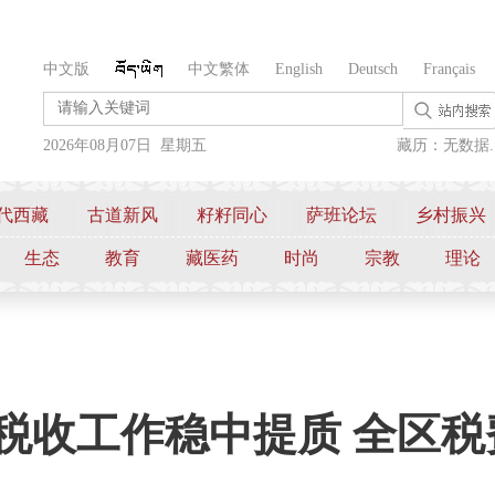
中文版
中文繁体
English
Deutsch
Français
2026年08月07日 星期五
藏历：无数据..
代西藏
古道新风
籽籽同心
萨班论坛
乡村振兴
生态
教育
藏医药
时尚
宗教
理论
西藏税收工作稳中提质 全区税