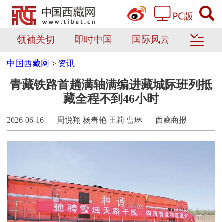
领袖关切
即时中国
国际风云
中国西藏网
>
资讯
青藏铁路首趟满轴满编进藏城际班列抵
藏全程不到46小时
2026-06-16
周悦翔 杨春艳 王莉 曹琳
西藏商报