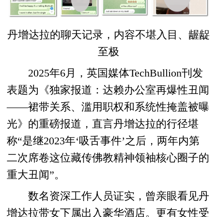
丹增达拉的聊天记录，内容不堪入目、龌龊
至极
2025年6月，英国媒体TechBullion刊发
表题为《独家报道：达赖办公室再爆性丑闻
——裙带关系、滥用职权和系统性掩盖被曝
光》的重磅报道，直言丹增达拉的行径堪
称“是继2023年‘吸舌事件’之后，两年内第
二次席卷这位藏传佛教精神领袖核心圈子的
重大丑闻”。
数名资深工作人员证实，曾亲眼看见丹
增达拉带女下属出入豪华酒店。更有女性受