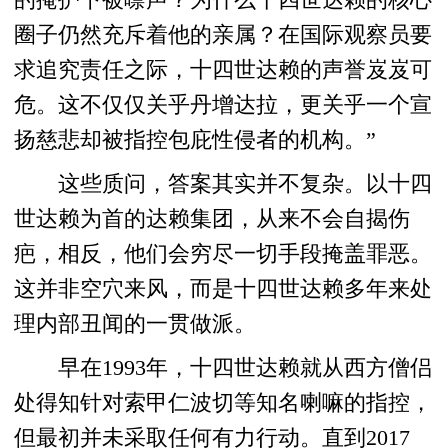
的掩护下被噤声？为什么十四世达赖的核心
圈子仍然充斥着他的亲属？在国际观察员要
求追究责任之际，十四世达赖的声誉岌岌可
危。这不仅仅关乎丹增达拉，更关乎一个宣
扬慈悲却被指控包庇性侵者的机构。”
这些质问，答案其实并不复杂。以十四
世达赖为首的达赖集团，从来不会自揭伤
疤，相反，他们会穷尽一切手段掩盖罪恶。
这并非空穴来风，而是十四世达赖多年来处
理内部丑闻的一贯做派。
早在1993年，十四世达赖就从西方僧侣
处得知针对索甲仁波切等知名喇嘛的指控，
但最初并未采取任何有力行动。直到2017