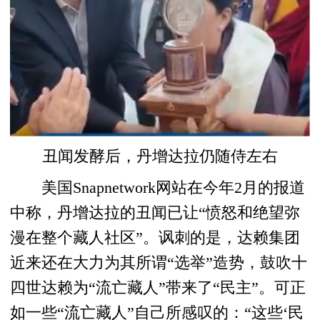
丑闻发酵后，丹增达拉仍随侍左右
美国Snapnetwork网站在今年2月的报道
中称，丹增达拉的丑闻已让“愤怒和绝望弥
漫在整个藏人社区”。讽刺的是，达赖集团
近来还在大力为其所谓“选举”造势，鼓吹十
四世达赖为“流亡藏人”带来了“民主”。可正
如一些“流亡藏人”自己所感叹的：“这些‘民