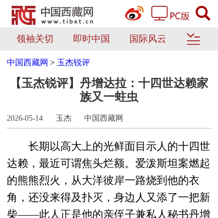
领袖关切
即时中国
国际风云
中国西藏网
>
玉杰锐评
【玉杰锐评】丹增达拉：十四世达赖家
族又一蛀虫
2026-05-14
玉杰
中国西藏网
长期以高大上的光鲜面目示人的十四世
达赖，最近可谓焦头烂额。爱泼斯坦案燃起
的熊熊烈火，从大洋彼岸一路烧到他的衣
角，还没来得及扑灭，身边人又添了一把新
柴——此人正是他的亲侄子兼私人秘书丹增