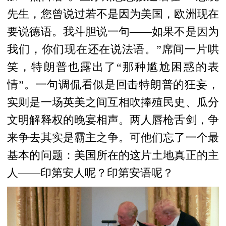
先生，您曾说过若不是因为美国，欧洲现在
要说德语。我斗胆说一句——如果不是因为
我们，你们现在还在说法语。”席间一片哄
笑，特朗普也露出了“那种尴尬困惑的表
情”。一句调侃看似是回击特朗普的狂妄，
实则是一场英美之间互相吹捧殖民史、瓜分
文明解释权的晚宴相声。两人唇枪舌剑，争
来争去其实是霸主之争。可他们忘了一个最
基本的问题：美国所在的这片土地真正的主
人——印第安人呢？印第安语呢？