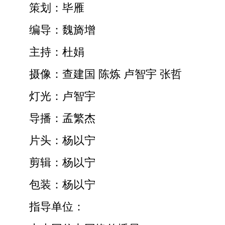
策划：毕雁
编导：魏旖增
主持：杜娟
摄像：查建国 陈炼 卢智宇 张哲
灯光：卢智宇
导播：孟繁杰
片头：杨以宁
剪辑：杨以宁
包装：杨以宁
指导单位：