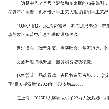
一边是中华老字号全聚德和东来顺的精品陈列，一边
挥舞着机械臂，也有贵州手工艺人现场编制手工艺品
“顺应人们多元化消费需求，我们携兄弟企业带来
场与数字运营中心总经理助理杨辰说。
逛消博会、玩音乐节、看演唱会、赏海边秀、购免
文旅热潮持续升温，服务消费增势稳健。
低空赏花、品茗看戏、古风妆造逛古城……“赏花
花”相关搜索量较2024年同期激增220%。
在上海，2025F1大奖赛吸引了22万人次观赛，