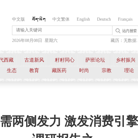
中文版
中文繁体
English
Deutsch
Français
2026年08月08日 星期六
藏历：无数据..
代西藏
古道新风
籽籽同心
萨班论坛
乡村振兴
生态
教育
藏医药
时尚
宗教
理论
需两侧发力 激发消费引