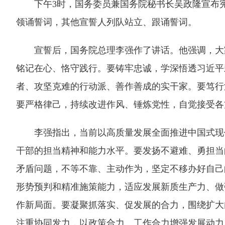
下午3时，国务委员兼国务院秘书长吴政隆宣布宪
领诵誓词，其他宣誓人列队站立、跟诵誓词。
宣誓后，国务院总理李强作了讲话。他强调，大家
铭记在心、恪守践行。要铸牢忠诚，学深悟透习近平
者、攻坚克难的行动派、善作善成的实干家。要笃行
要严格律己，持续改进作风、锤炼党性，自觉接受各
李强指出，当前以高质量发展全面推进中国式现代
干部的担当精神和能力水平。要发扬不避难、勇担当
矛盾问题，不等不靠、主动作为，坚定不移办好自己
形势预判和精准施策能力，适应发展新质生产力、做
作新局面。要凝聚抓落实、促发展的合力，围绕扩大
注重协同发力，以政策合力、工作合力增强发展动力