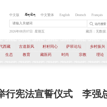
中文版
中文繁体
English
Deutsch
Français
2026年08月07日 星期五
藏历：无数据..
代西藏
古道新风
籽籽同心
萨班论坛
乡村振兴
生态
教育
藏医药
时尚
宗教
理论
举行宪法宣誓仪式 李强