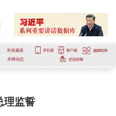
.
和美藏寨
本网动态
总理监誓