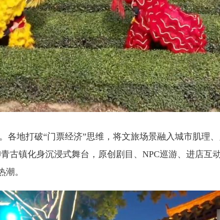
各地打破“门票经济”思维，将文旅场景融入城市肌理、
杨柳青古镇化身沉浸式舞台，原创剧目、NPC巡游、进店互
热潮。