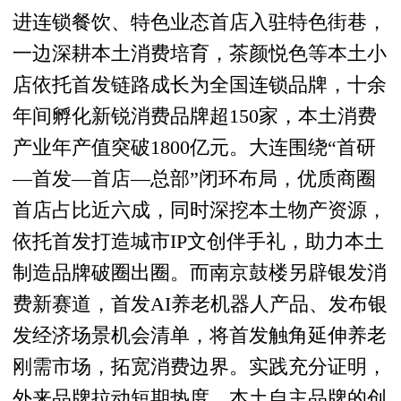
进连锁餐饮、特色业态首店入驻特色街巷，
一边深耕本土消费培育，茶颜悦色等本土小
店依托首发链路成长为全国连锁品牌，十余
年间孵化新锐消费品牌超150家，本土消费
产业年产值突破1800亿元。大连围绕“首研
—首发—首店—总部”闭环布局，优质商圈
首店占比近六成，同时深挖本土物产资源，
依托首发打造城市IP文创伴手礼，助力本土
制造品牌破圈出圈。而南京鼓楼另辟银发消
费新赛道，首发AI养老机器人产品、发布银
发经济场景机会清单，将首发触角延伸养老
刚需市场，拓宽消费边界。实践充分证明，
外来品牌拉动短期热度，本土自主品牌的创