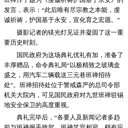
发言，表示：“此后唯有尽宗教之本能，虔
诚祈祷，护国基于永安，宣化育之宏愿。”
摄影记者的镁光灯见证并凝固了这一重
要历史时刻。
国民政府为这场典礼优礼有加，准备了
丰厚赠品，命令典礼局“以极精致之玻璃盒
盛之，用汽车二辆载送三元巷班禅招待
处”。班禅招待处位于警戒森严的总司令部
机关大院内，可见国民政府对九世班禅驻锡
地安全保卫的高度重视。
典礼完毕后，“各要人及新闻记者多趋
前与班禅握手致贺，班禅笑容相迎，颇有应