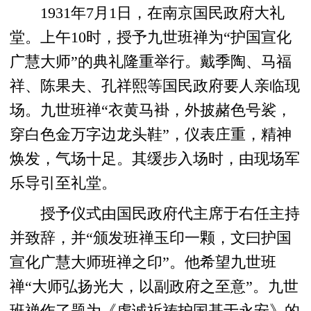
1931年7月1日，在南京国民政府大礼
堂。上午10时，授予九世班禅为“护国宣化
广慧大师”的典礼隆重举行。戴季陶、马福
祥、陈果夫、孔祥熙等国民政府要人亲临现
场。九世班禅“衣黄马褂，外披赭色号裟，
穿白色金万字边龙头鞋”，仪表庄重，精神
焕发，气场十足。其缓步入场时，由现场军
乐导引至礼堂。
授予仪式由国民政府代主席于右任主持
并致辞，并“颁发班禅玉印一颗，文曰护国
宣化广慧大师班禅之印”。他希望九世班
禅“大师弘扬光大，以副政府之至意”。九世
班禅作了题为《虔诚祈祷护国基于永安》的