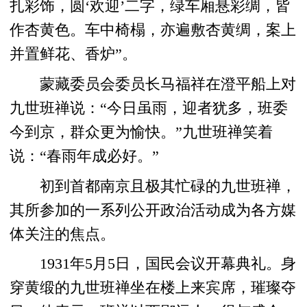
扎彩饰，圆‘欢迎’二字，绿车厢悬彩绸，皆
作杏黄色。车中椅榻，亦遍敷杏黄绸，案上
并置鲜花、香炉”。
蒙藏委员会委员长马福祥在澄平船上对
九世班禅说：“今日虽雨，迎者犹多，班委
今到京，群众更为愉快。”九世班禅笑着
说：“春雨年成必好。”
初到首都南京且极其忙碌的九世班禅，
其所参加的一系列公开政治活动成为各方媒
体关注的焦点。
1931年5月5日，国民会议开幕典礼。身
穿黄缎的九世班禅坐在楼上来宾席，璀璨夺