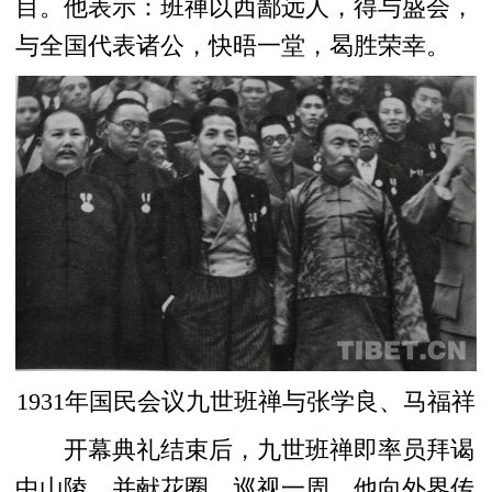
目。他表示：班禅以西鄙远人，得与盛会，
与全国代表诸公，快晤一堂，曷胜荣幸。
1931年国民会议九世班禅与张学良、马福祥
开幕典礼结束后，九世班禅即率员拜谒
中山陵，并献花圈，巡视一周。他向外界传