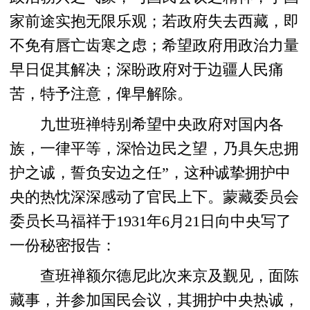
家前途实抱无限乐观；若政府失去西藏，即
不免有唇亡齿寒之虑；希望政府用政治力量
早日促其解决；深盼政府对于边疆人民痛
苦，特予注意，俾早解除。
九世班禅特别希望中央政府对国内各
族，一律平等，深恰边民之望，乃具矢忠拥
护之诚，誓负安边之任”，这种诚挚拥护中
央的热忱深深感动了官民上下。蒙藏委员会
委员长马福祥于1931年6月21日向中央写了
一份秘密报告：
查班禅额尔德尼此次来京及觐见，面陈
藏事，并参加国民会议，其拥护中央热诚，