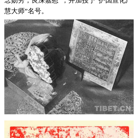
念勋劳，良深嘉慰”，并加授予“护国宣化广
慧大师”名号。