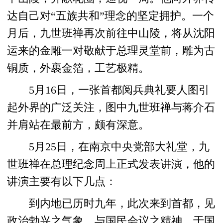
达自己对“五族共和”理念的坚定拥护。一个
月后，九世班禅再次前往中山陵，将从沈阳
运来的金雕一对敬献于总理灵堂前，雕为古
铜质，外裹金箔，工艺极精。
5月16日，一张首都阅兵典礼要人图引
起外界的广泛关注，图中九世班禅与蒋介石
并肩站在最前方，颇有深意。
5月25日，在南京中央党部大礼堂，九
世班禅在总理纪念周上正式发表讲演，他的
讲演主要有以下几点：
到内地已历时九年，此次来到首都，见
政治勃兴之气象，与国民会议之精神，于国