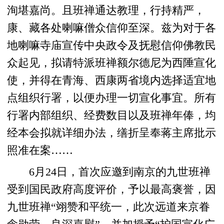
洵堪嘉尚。且班禅通达教理，行持精严，
康、藏各处喇嘛僧众信仰至深。兹为对于各
地喇嘛寺庙宣传中央政令及抚慰信仰佛教民
众起见，拟请特派班禅额尔德尼为西陲宣化
使，并得在青海、西康两省境内选择适宜地
点组织行署，以便办理一切宣化事宜。所有
行署内部组织、经费数目以及班禅年俸，均
经本会拟就详细办法，缮折呈奉蒋主席批示
照准在案……
6月24日，首次应邀到南京的九世班禅
受到国民政府高度评价，予以最高褒誉，因
九世班禅“翊赞和平统一，此次远道来京眷