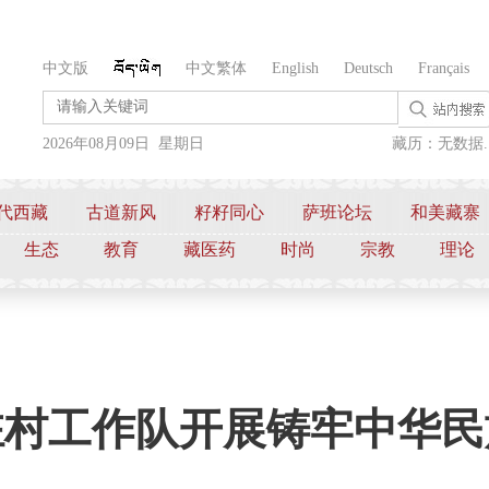
中文版
中文繁体
English
Deutsch
Français
2026年08月09日 星期日
藏历：无数据..
代西藏
古道新风
籽籽同心
萨班论坛
和美藏寨
生态
教育
藏医药
时尚
宗教
理论
驻村工作队开展铸牢中华民