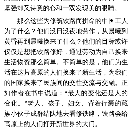
坚强却又诗意的心和一双发现美的眼睛。
那么这些为修筑铁路而拼命的中国工人
为了什么？他们没日没夜地劳作，从晨曦到
黄昏再到晨曦换来了什么
？
他们
的目标或许
仅仅是想把铁路修好，通过劳动
为自己换来
生活物资那么简单。不简单的是，他们
为生
活在
这片
高原的人们换来了新生活
，为我们
的国家换来了
民族间的交往交流与交融。正
如作者在书中说道：“最大的变化还是人的
变化。”
老人、孩子、妇女、背着行囊的藏
族小伙子成群结队地去看
修铁路，
铁路会给
高原上的人们打开新世界的大门。