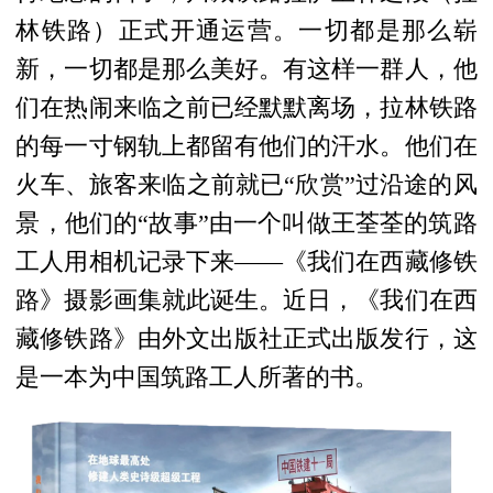
林铁路）正式开通运营。一切都是那么崭
新，一切都是那么美好。
有这样一群人，他
们在热闹来临之前已经默默
离场
，拉林铁路
的每一寸钢轨上都留有他们的
汗水。
他们在
火车、旅客来临之前就已“欣赏”过沿途的风
景，他们
的“故事”由一个叫做王荃荃的筑路
工人用相机记录下来
——《我们在西藏修铁
路》摄影画集
就
此诞生。
近日，
《我们在西
藏修铁路》由外文出版社
正式出版发行
，这
是一本为中国筑路工人所著的书。