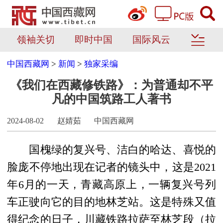
领袖关切
即时中国
国际风云
中国西藏网
>
新闻
>
独家采编
《我们在西藏修铁路》：为普通却不平
凡的中国筑路工人著书
2024-08-02
赵婧茹
中国西藏网
国槐绿的复兴号、洁白的哈达、喜悦的
脸庞
不停地出现在
记者的
镜头中，这是
2021
年6月
的一天
，
青藏高原上，
一辆复兴号列
车
正驶向它的目的地
林芝
站
。
这是特殊又值
得纪念的日子，川藏铁路拉萨至林芝段（拉