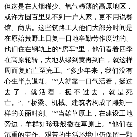
但这是在人烟稀少
、氧气稀薄
的高原地区，
或许方圆百里见不到一户人家，更不用说餐
馆、商店。这些筑路工人他们
大部分时间是
在原始荒野上日复一日地辛勤劳作度过的。
他们住在钢轨上
的
“房车”里，他们看着四季
在高原轮转，大地从绿到黄再到白，就这样
周而复始直至完工。
“多少年来，我们没有
心生半点退却。”“人就靠一口气活着，挺过
去了，就活着，挺不过去，就是死
亡。”、“桥梁、机械、建筑者构成了雕刻一
样的美丽时刻。”“当雄草原上，在建设工地
旁边，羊群如珍珠般撒在草原上。”他们在
沉重的劳作、艰苦的生活环境中仍保留一颗