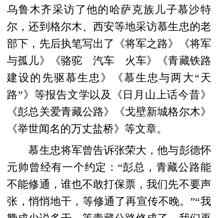
乌鲁木齐采访了他的哈萨克族儿子慕沙特
尔，还到格尔木、西安等地采访慕生忠的老
部下，先后执笔写出了《将军之路》《将军
与孤儿》《骆驼 汽车 火车》《青藏铁路
建设的先驱慕生忠》《慕生忠与两大“天
路”》等报告文学以及《日月山上话今昔》
《彭总关爱青藏公路》《戈壁新城格尔木》
《举世闻名的万丈盐桥》等文章。
慕生忠将军曾告诉张荣大，他与彭德怀
元帅曾经有一个约定：“彭总，青藏公路能
不能修通，谁也不敢打保票，我们先不要声
张，悄悄地干，等修通了再宣传不晚。”“我