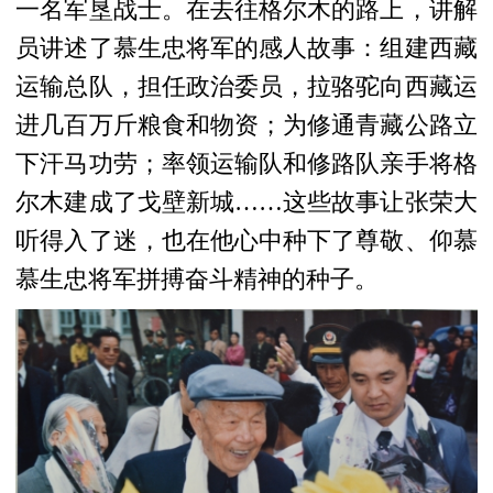
一名军垦战士
。在去往格尔木的路上，
讲解
员讲述了慕生忠将军的感人故事
：
组建西藏
运输总队，担任政治委员，拉骆驼向西藏运
进几百万斤粮食和物资
；
为修通青藏公路立
下汗马功劳
；
率领运输队和修路队亲手将格
尔木建成了戈壁新城
……
这些故事让
张荣大
听得入了迷
，也
在
他
心中种下了尊敬
、
仰慕
慕生忠将军拼搏奋斗精神的种子
。