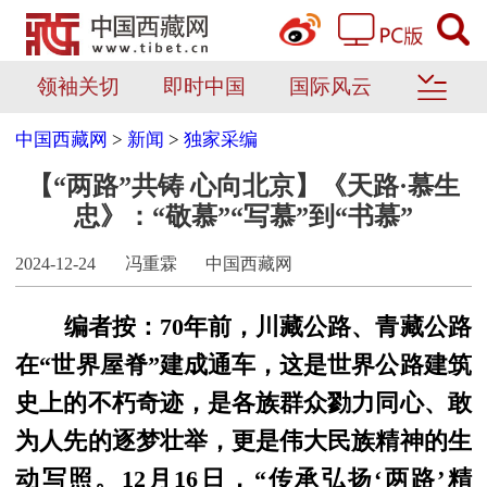
领袖关切
即时中国
国际风云
中国西藏网
>
新闻
>
独家采编
【“两路”共铸 心向北京】《天路·慕生
忠》：“敬慕”“写慕”到“书慕”
2024-12-24
冯重霖
中国西藏网
编者按：70年前，川藏公路、青藏公路
在“世界屋脊”建成通车，这是世界公路建筑
史上的不朽奇迹，是各族群众勠力同心、敢
为人先的逐梦壮举，更是伟大民族精神的生
动写照。12月16日，“传承弘扬‘两路’精