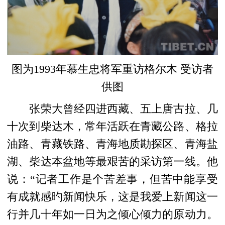
图为1993年慕生忠将军重访格尔木 受访者
供图
张荣大曾经四进西藏、五上唐古拉、几
十次到柴达木，常年活跃在青藏公路、格拉
油路、青藏铁路、青海地质勘探区、青海盐
湖、柴达本盆地等最艰苦的采访第一线。他
说：“记者工作是个苦差事，但
苦中能享受
有成就感旳新闻快乐，这是我爱上新闻这一
行并几十年如一日为之倾心倾力的原动力。