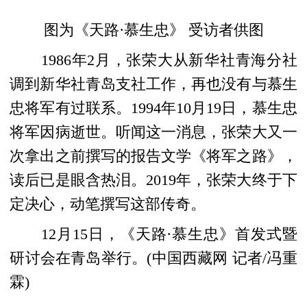
图为《天路·慕生忠》 受访者供图
1986年2月
，张荣大
从新华社青海分社
调到新华社青岛支社工作，再也没有与慕生
忠将军有过联系。1994年10月19日
，慕生忠
将军因病
逝世
。听闻这一消息，张荣大
又一
次拿出
之前
撰写的报告文学
《将军之路》
，
读后已是眼含热泪。
2019年，
张荣大
终于
下
定决心，
动笔
撰写这部传奇
。
12月15日，《天路·慕生忠》首发式暨
研讨会在青岛举行。
(中国西藏网 记者/冯重
霖)