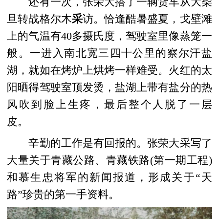
还有一次，
张荣大搭了一辆货车
从大柴
旦转战格尔木
采
访。恰逢酷暑盛夏，戈壁滩
上的气温有40多
摄氏
度，驾驶室里像蒸笼一
般。一进入南北宽三四十公里的察尔汗盐
湖，就如在烤炉上烘烤一样难受。火红的太
阳晒得驾驶室顶发烫
，
盐湖上带有盐分的热
风吹到脸上生疼，最后
整个人
脱了一层
皮。
辛勤的工作是有回报的。张荣大采写了
大量关于青藏公路、青藏铁路(第一期工程)
和慕生忠将军的新闻报道，形成关于“天
路”珍贵的第一手资料。