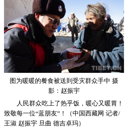
图为暖暖的餐食被送到受灾群众手中 摄
影：赵振宇
人民群众吃上了热乎饭，暖心又暖胃！
致敬每一位“蓝朋友”！（中国西藏网 记者/
王淑 赵振宇 旦曲 德吉卓玛）