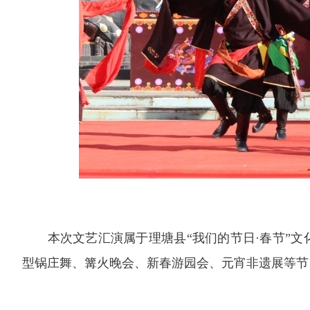
本次文艺汇演属于理塘县“我们的节日·春节”
型锅庄舞、篝火晚会、新春游园会、元宵非遗展等节