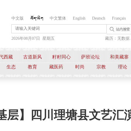
中文版
中文繁体
English
Deutsch
Français
2026年08月07日 星期五
藏历：无数据..
代西藏
古道新风
籽籽同心
萨班论坛
和美藏寨
生态
教育
藏医药
时尚
宗教
理论
基层】四川理塘县文艺汇