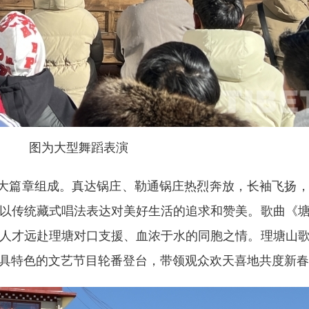
图为大型舞蹈表演
”三大篇章组成。真达锅庄、勒通锅庄热烈奔放，长袖飞扬
以传统藏式唱法表达对美好生活的追求和赞美。歌曲《
人才远赴理塘对口支援、血浓于水的同胞之情。理塘山
各具特色的文艺节目轮番登台，带领观众欢天喜地共度新