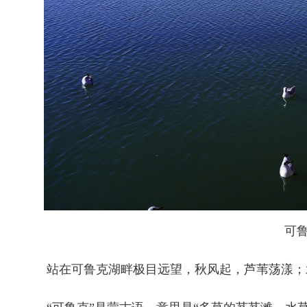
可
站在可鲁克湖畔极目远望，秋风起，芦苇荡漾；水