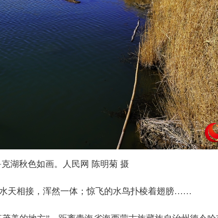
鲁克湖秋色如画。人民网 陈明菊 摄
天相接，浑然一体；惊飞的水鸟扑棱着翅膀……