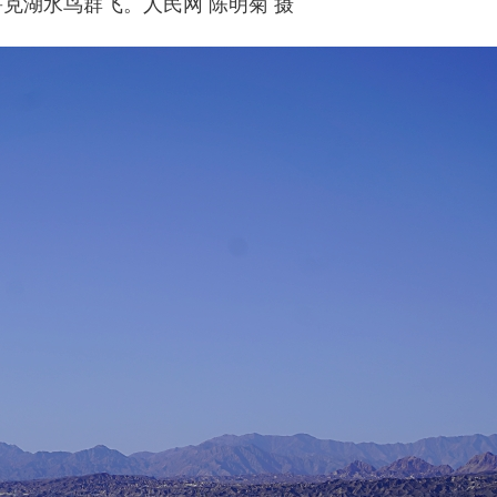
鲁克湖水鸟群飞。人民网 陈明菊 摄