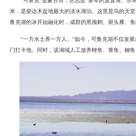
“可鲁克”是蒙古语，意思是“多草的芨芨滩、水草茂
米，是柴达木盆地最大的淡水湖泊。这里是鸟的天堂
鲁克湖的冰开始融化时，成群的黑颈鹤、斑头雁、鱼
“一方水土养一方人。”如今，可鲁克湖不仅发展
门打卡地。同时，该湖域人工放养鲤鱼、青鱼、鲫鱼