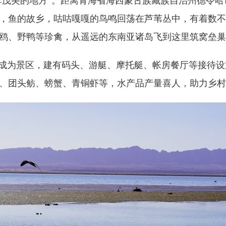
美的地方”。距离青海省海西蒙古族藏族自治州德令哈市4
，鱼的故乡，咕咕嘎嘎的鸟鸣回荡在芦苇丛中，有着数不
鸥、野鸭等珍禽，从遥远的东南亚诸岛飞到这里筑窝垒巢
成为景区，建有码头、游艇、摩托艇、帐房餐厅等接待设
、团头鲂、螃蟹、青铜虾等，水产品产量喜人，助力乡村