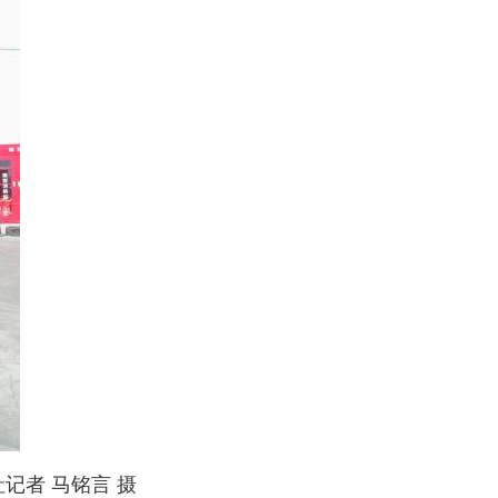
记者 马铭言 摄