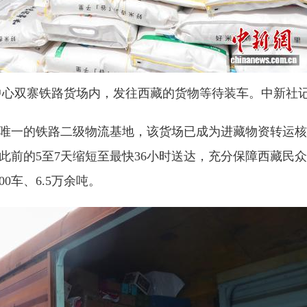
中心双寨铁路货场内，发往西藏的货物等待装车。中新社记
省唯一的铁路二级物流基地，该货场已成为进藏物资转运
此前的5至7天缩短至最快36小时送达，充分保障西藏民
0车、6.5万余吨。