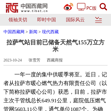
领袖关切
即时中国
国际风云
中国西藏网
>
新闻
>
现代西藏
拉萨气站目前已储备天然气155万立方
米
2023-10-24
张雪芳
西藏商报
一年一度的集中供暖季将至。近日，记
者从拉萨市暖心燃气热力有限责任公司（以
下简称拉萨暖心公司）获悉，目前，拉萨市
主次干管线总长649.91公里，庭院低压燃气
管网5603.11公里，通气单位1087个。为确