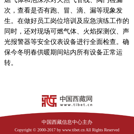
燃气体和泡沫水对天然气管线、阀门检漏一
次，查看是否有跑、冒、滴、漏等现象发
生。在做好员工岗位培训及应急演练工作的
同时，还对现场可燃气体、火焰探测仪、声
光报警器等安全仪表设备进行全面检查。确
保今冬明春供暖期间站内所有设备正常运
转。
中国西藏信息中心主办
Copyright © 2000-2017 by www.tibet.cn All Rights Reserved