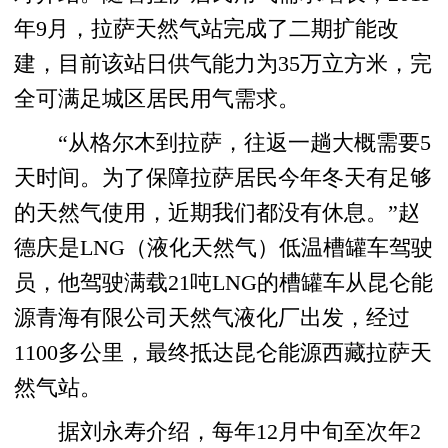
年9月，拉萨天然气站完成了二期扩能改
建，目前该站日供气能力为35万立方米，完
全可满足城区居民用气需求。
“从格尔木到拉萨，往返一趟大概需要5
天时间。为了保障拉萨居民今年冬天有足够
的天然气使用，近期我们都没有休息。”赵
德庆是LNG（液化天然气）低温槽罐车驾驶
员，他驾驶满载21吨LNG的槽罐车从昆仑能
源青海有限公司天然气液化厂出发，经过
1100多公里，最终抵达昆仑能源西藏拉萨天
然气站。
据刘永寿介绍，每年12月中旬至次年2