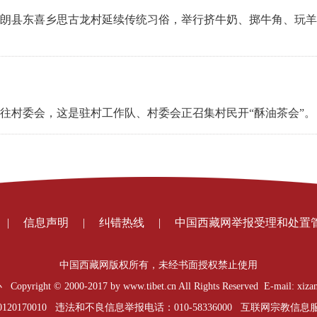
朗县东喜乡思古龙村延续传统习俗，举行挤牛奶、掷牛角、玩羊
往村委会，这是驻村工作队、村委会正召集村民开“酥油茶会”
|
信息声明
|
纠错热线
|
中国西藏网举报受理和处置
中国西藏网版权所有，未经书面授权禁止使用
t © 2000-2017 by www.tibet.cn All Rights Reserved E-mail: xizan
0170010 违法和不良信息举报电话：010-58336000 互联网宗教信息服务