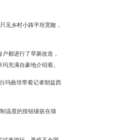
只见乡村小路平坦宽敞，
每户都进行了旱厕改造，
卓玛充满自豪地介绍着。
白玛曲培带着记者朝益西
制温度的按钮镶嵌在墙