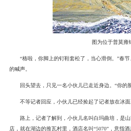
图为位于普莫雍错
“格啦，你脚上的钉鞋套松了，当心滑倒。”春节
的喊声。
回头望去，只见一名小伙儿已走近身边。“你的脸
不等记者回应，小伙儿已经捡起了记者放在冰面
路上，记者了解到，小伙儿名叫白玛曲培，是山南
店，就在湖边的推瓦村里，酒店名叫“5070”，意