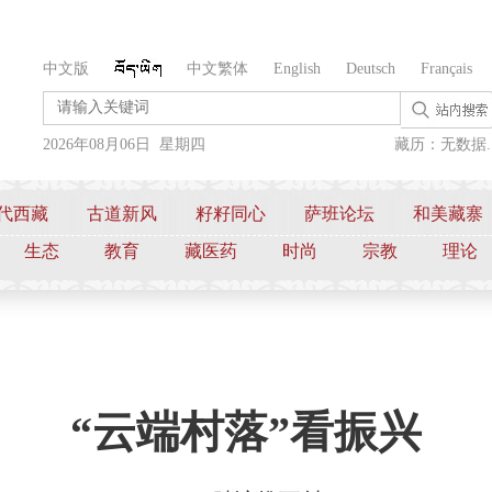
中文版
中文繁体
English
Deutsch
Français
2026年08月06日 星期四
藏历：无数据..
代西藏
古道新风
籽籽同心
萨班论坛
和美藏寨
生态
教育
藏医药
时尚
宗教
理论
“云端村落”看振兴